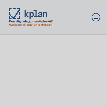
Nyheter
Partners
ai insight
Bli en digital KA
Lösningar
Priser
Kom igång
Logga in