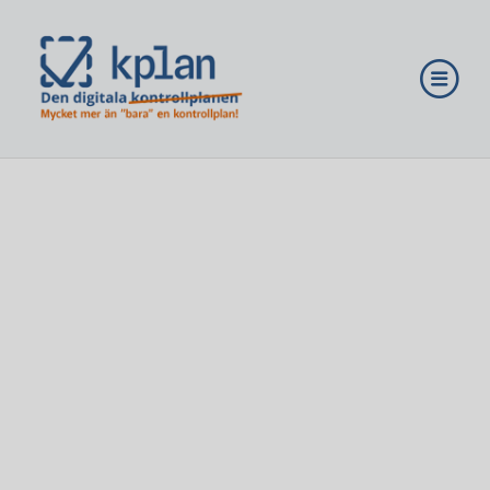
Nyheter
Partners
ai insight
Bli en digital KA
Lösningar
Priser
Kom igång
Logga in