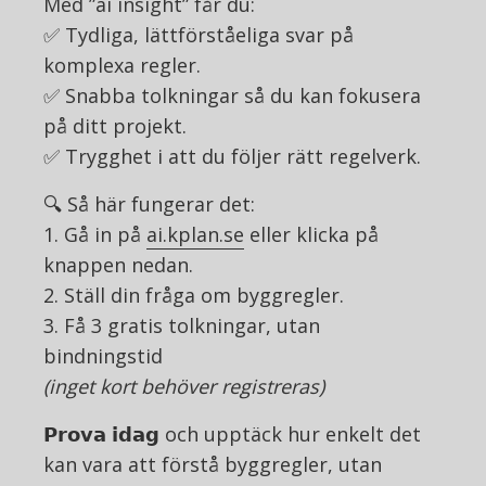
Med ”ai insight” får du:
✅ Tydliga, lättförståeliga svar på
komplexa regler.
✅ Snabba tolkningar så du kan fokusera
på ditt projekt.
✅ Trygghet i att du följer rätt regelverk.
🔍 Så här fungerar det:
1. Gå in på
ai.kplan.se
eller klicka på
knappen nedan.
2. Ställ din fråga om byggregler.
3. Få 3 gratis tolkningar, utan
bindningstid
(inget kort behöver registreras)
𝗣𝗿𝗼𝘃𝗮 𝗶𝗱𝗮𝗴 och upptäck hur enkelt det
kan vara att förstå byggregler, utan