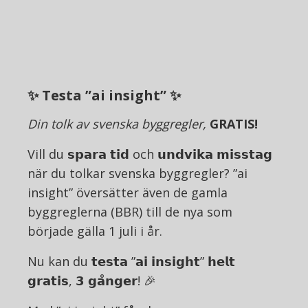
✨ Testa ”ai insight” ✨
Din tolk av svenska byggregler,
GRATIS!
Vill du 𝘀𝗽𝗮𝗿𝗮 𝘁𝗶𝗱 och 𝘂𝗻𝗱𝘃𝗶𝗸𝗮 𝗺𝗶𝘀𝘀𝘁𝗮𝗴
när du tolkar svenska byggregler? ”ai
insight” översätter även de gamla
byggreglerna (BBR) till de nya som
började gälla 1 juli i år.
Nu kan du 𝘁𝗲𝘀𝘁𝗮 ”𝗮𝗶 𝗶𝗻𝘀𝗶𝗴𝗵𝘁” 𝗵𝗲𝗹𝘁
𝗴𝗿𝗮𝘁𝗶𝘀, 𝟯 𝗴𝗮̊𝗻𝗴𝗲𝗿! 🎉