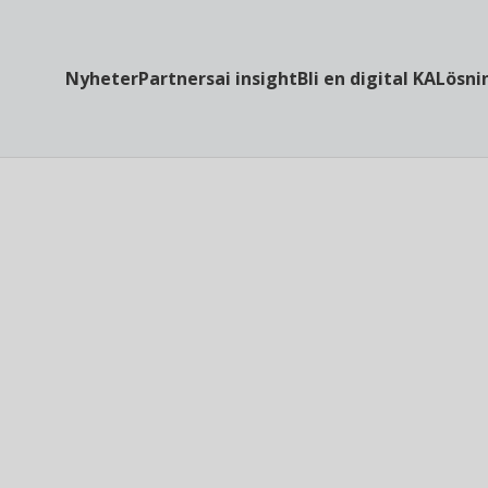
Nyheter
Partners
ai insight
Bli en digital KA
Lösni