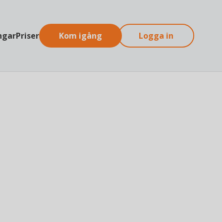
ngar
Priser
Kom igång
Logga in