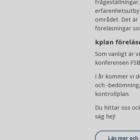
frågeställningar,
erfarenhetsutby
området. Det är
föreläsningar so
kplan föreläs
Som vanligt är v
konferensen FSB
I år kommer vi d
och -bedömning, 
kontrollplan.
Du hittar oss oc
säg hej!
Läs mer och 