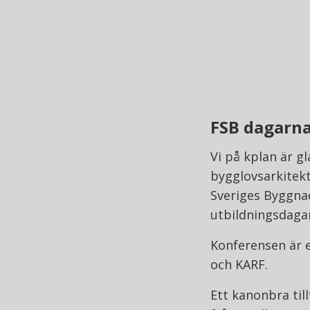
FSB dagarna 
Vi på kplan är g
bygglovsarkitekt
Sveriges Byggna
utbildningsdagar
Konferensen är 
och KARF.
Ett kanonbra til