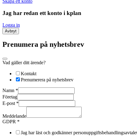
Skapa ett konto
Jag har redan ett konto i kplan
Logga in
Avbryt
Prenumera på nyhetsbrev
Vad gäller ditt ärende?
Kontakt
Prenumerera på nyhetsbrev
Namn
*
Företag
E-post
*
Meddelande
GDPR
*
Jag har läst och godkänner personuppgiftsbehandlingsavtale