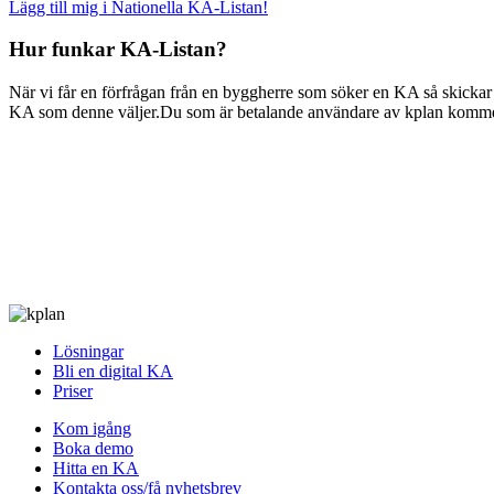
Lägg till mig i Nationella KA-Listan!
Hur funkar KA-Listan?
När vi får en förfrågan från en byggherre som söker en KA så skickar v
KA som denne väljer.Du som är betalande användare av kplan kommer 
Lösningar
Bli en digital KA
Priser
Kom igång
Boka demo
Hitta en KA
Kontakta oss/få nyhetsbrev