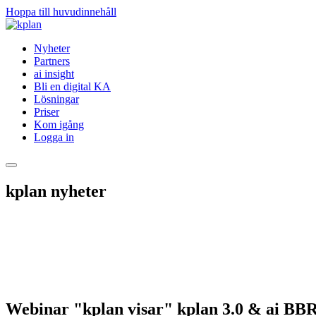
Hoppa till huvudinnehåll
Nyheter
Partners
ai insight
Bli en digital KA
Lösningar
Priser
Kom igång
Logga in
kplan nyheter
Webinar "kplan visar" kplan 3.0 & ai BBR