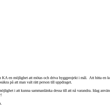
h KA en möjlighet att mötas och driva byggprojekt i mål. Att hitta en k
äkra på att man valt rätt person till uppdraget.
 möjlighet i att kunna sammanlänka dessa till att nå varandra. Idag an
r!
a.