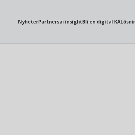
Nyheter
Partners
ai insight
Bli en digital KA
Lösni