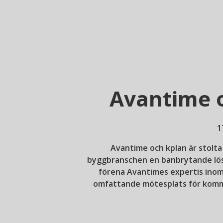
Avantime o
1
Avantime och kplan är stolta
byggbranschen en banbrytande lösn
förena Avantimes expertis inom
omfattande mötesplats för kommu