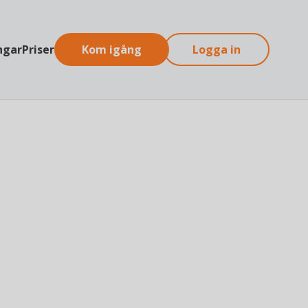
ngar
Priser
Kom igång
Logga in